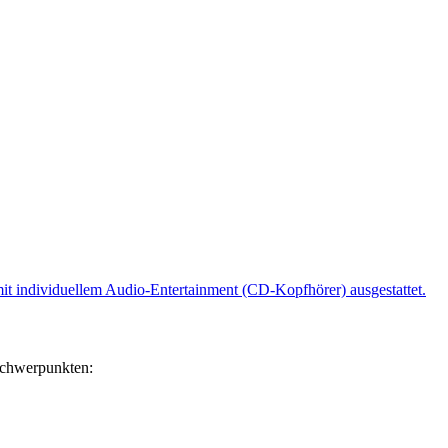
 mit individuellem Audio-Entertainment (CD-Kopfhörer) ausgestattet.
 Schwerpunkten: