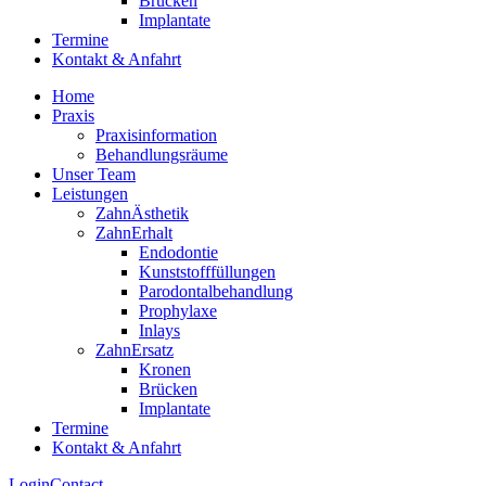
Brücken
Implantate
Termine
Kontakt & Anfahrt
Home
Praxis
Praxisinformation
Behandlungsräume
Unser Team
Leistungen
ZahnÄsthetik
ZahnErhalt
Endodontie
Kunststofffüllungen
Parodontalbehandlung
Prophylaxe
Inlays
ZahnErsatz
Kronen
Brücken
Implantate
Termine
Kontakt & Anfahrt
Login
Contact