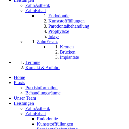
Leistungen
ZahnÄsthetik
ZahnErhalt
Endodontie
Kunststofffüllungen
Parodontalbehandlung
Prophylaxe
Inlays
ZahnErsatz
Kronen
Brücken
Implantate
Termine
Kontakt & Anfahrt
Home
Praxis
Praxisinformation
Behandlungsräume
Unser Team
Leistungen
ZahnÄsthetik
ZahnErhalt
Endodontie
Kunststofffüllungen