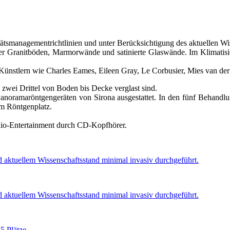
smanagementrichtlinien und unter Berücksichtigung des aktuellen Wiss
ter Granitböden, Marmorwände und satinierte Glaswände. Im Klimatisi
Künstlern wie Charles Eames, Eileen Gray, Le Corbusier, Mies van de
 zwei Drittel von Boden bis Decke verglast sind.
 Panoramaröntgengeräten von Sirona ausgestattet. In den fünf Behand
um Röntgenplatz.
udio-Entertainment durch CD-Kopfhörer.
d aktuellem Wissenschaftsstand minimal invasiv durchgeführt.
d aktuellem Wissenschaftsstand minimal invasiv durchgeführt.
5 Plätze