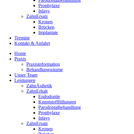
Parodontalbehandlung
Prophylaxe
Inlays
ZahnErsatz
Kronen
Brücken
Implantate
Termine
Kontakt & Anfahrt
Home
Praxis
Praxisinformation
Behandlungsräume
Unser Team
Leistungen
ZahnÄsthetik
ZahnErhalt
Endodontie
Kunststofffüllungen
Parodontalbehandlung
Prophylaxe
Inlays
ZahnErsatz
Kronen