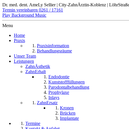
Dr. med. dent. AmeLy Sellier | City-ZahnÄrztin-Koblenz | LöhrStra
Termin vereinbaren
0261 / 17161
Play Background Music
Menu
Home
Praxis
Praxisinformation
Behandlungsräume
Unser Team
Leistungen
ZahnÄsthetik
ZahnErhalt
Endodontie
Kunststofffüllungen
Parodontalbehandlung
Prophylaxe
Inlays
ZahnErsatz
Kronen
Brücken
Implantate
Termine
Kontakt & Anfahrt