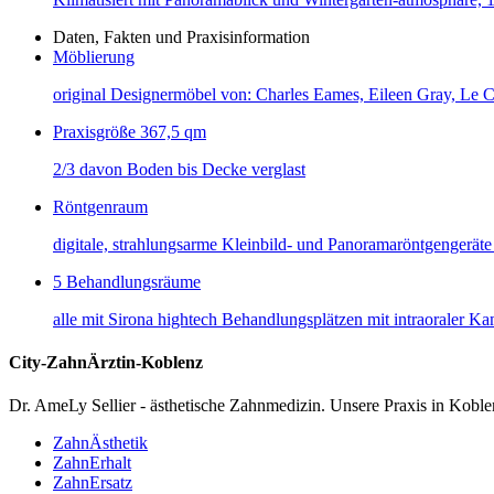
Daten, Fakten und Praxisinformation
Möblierung
original Designermöbel von: Charles Eames, Eileen Gray, Le C
Praxisgröße 367,5 qm
2/3 davon Boden bis Decke verglast
Röntgenraum
digitale, strahlungsarme Kleinbild- und Panoramaröntgengeräte
5 Behandlungsräume
alle mit Sirona hightech Behandlungsplätzen mit intraoraler Ka
City-ZahnÄrztin-Koblenz
Dr. AmeLy Sellier - ästhetische Zahnmedizin. Unsere Praxis in Koble
ZahnÄsthetik
ZahnErhalt
ZahnErsatz